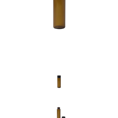
Previous
Nex