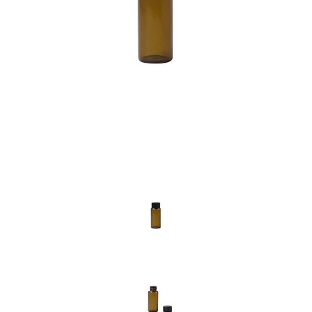
Previous
Nex