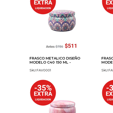
FRASCO METALICO DISEÑO
FRASC
MODELO C40 150 ML -
MODEL
SkU:FAV0001
SkU:F