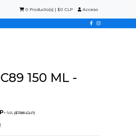
0
Producto(s) | $0 CLP
Acceso
89 150 ML -
LP
+ IVA
($786 CLP)
2