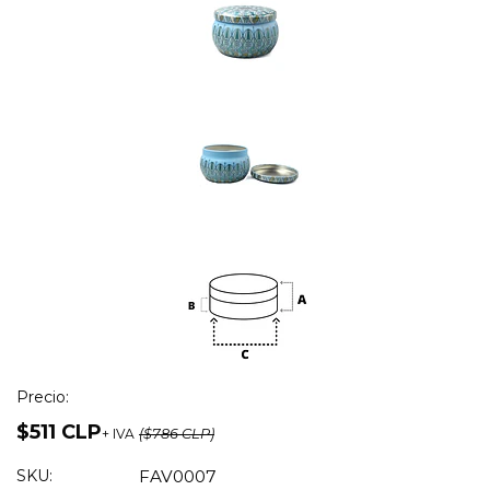
Precio:
$511 CLP
+ IVA
($786 CLP)
SKU:
FAV0007