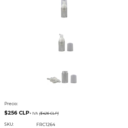
Precio:
$256 CLP
+ IVA
($426 CLP)
SKU:
FRC1264