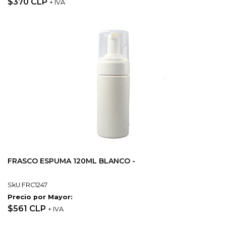
$370 CLP
+ IVA
FRASCO ESPUMA 120ML BLANCO -
SkU:FRC1247
Precio por Mayor:
$561 CLP
+ IVA