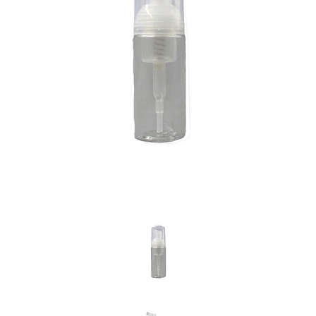
Previous
Nex