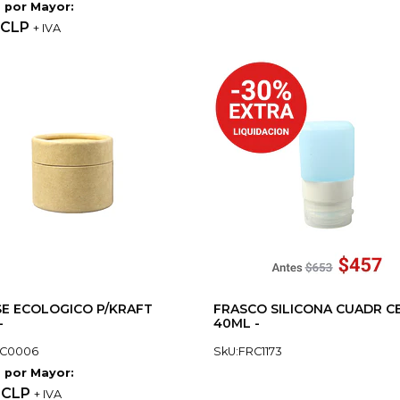
 por Mayor:
 CLP
+ IVA
E ECOLOGICO P/KRAFT
FRASCO SILICONA CUADR C
-
40ML -
RC0006
SkU:FRC1173
 por Mayor:
 CLP
+ IVA