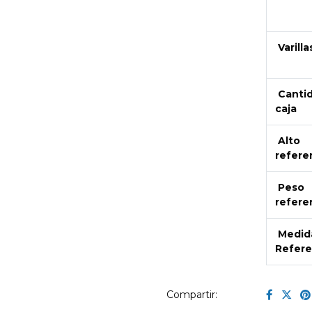
Varilla
Canti
caja
Alto
refere
Peso
refere
Medid
Refere
Compartir: