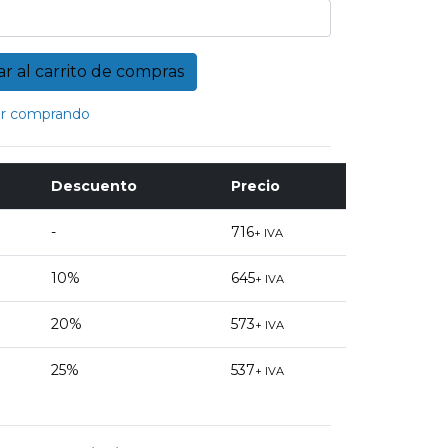
r comprando
Descuento
Precio
-
716
+ IVA
10%
645
+ IVA
20%
573
+ IVA
25%
537
+ IVA