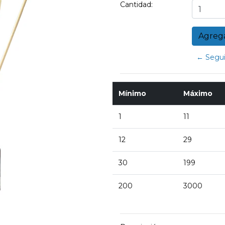
Cantidad:
← Segui
Mínimo
Máximo
1
11
12
29
30
199
200
3000