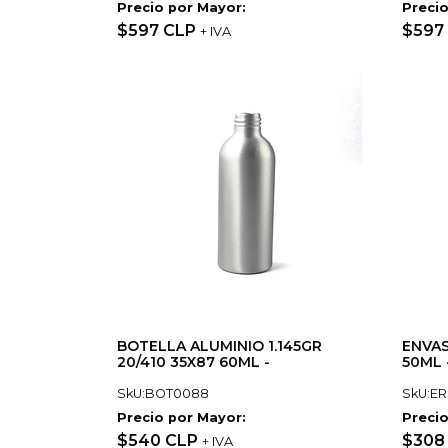
Precio por Mayor:
Precio
$597 CLP
$597
+ IVA
BOTELLA ALUMINIO 1.145GR
ENVAS
20/410 35X87 60ML -
50ML 
SkU:BOT0088
SkU:E
Precio por Mayor:
Precio
$540 CLP
$308
+ IVA