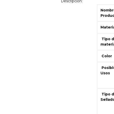
Descripción:
Nombre
Produ
Materi
Tipo 
materi
Next
Color
Posibl
Usos
Tipo 
Sellad