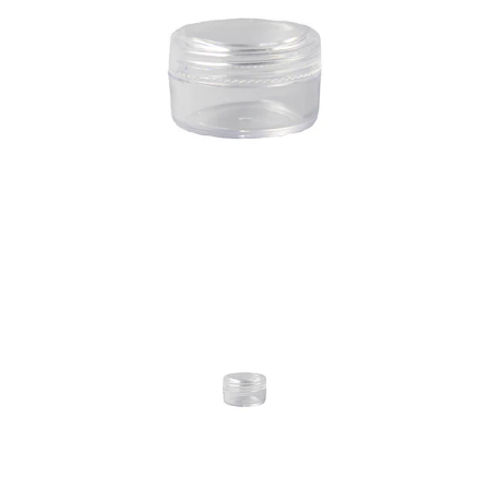
Previous
Nex