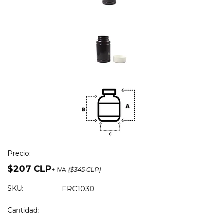
Precio:
$207 CLP
+ IVA
($345 CLP)
SKU:
FRC1030
Cantidad: