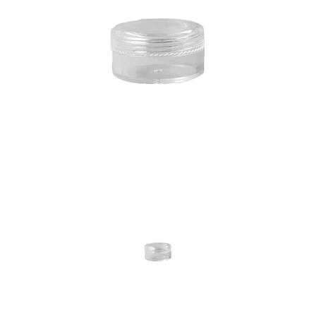
Previous
Nex