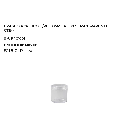
FRASCO ACRILICO T/PET 05ML RED03 TRANSPARENTE
C&B -
SkU:FRC1001
Precio por Mayor:
$116 CLP
+ IVA