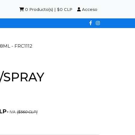
0
Producto(s) | $0 CLP
Acceso
ML - FRC1112
/SPRAY
LP
+ IVA
($560 CLP)