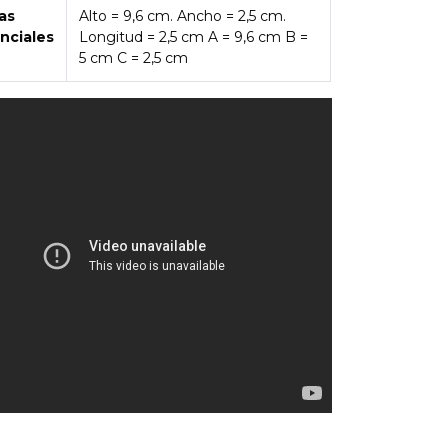
as
Alto = 9,6 cm. Ancho = 2,5 cm.
nciales
Longitud = 2,5 cm A = 9,6 cm B =
5 cm C = 2,5 cm