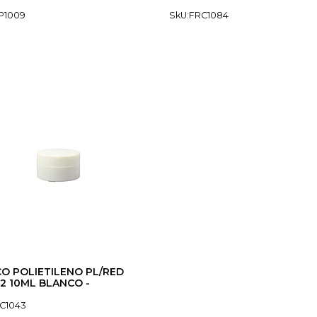
P1009
SkU:FRC1084
O POLIETILENO PL/RED
 10ML BLANCO -
C1043