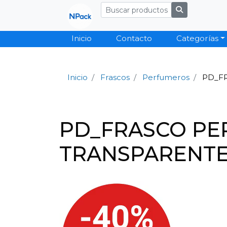
Inicio
Contacto
Categorías
Inicio
Frascos
Perfumeros
PD_FR
PD_FRASCO PE
TRANSPARENTE 1