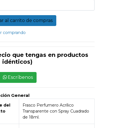
r comprando
ecio que tengas en productos
idénticos)
Escríbenos
pción General
 del
Frasco Perfumero Acrílico
cto
Transparente con Spray Cuadrado
de 18ml.