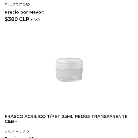
SkU:FRC1062
Precio por Mayor:
$380 CLP
+ IVA
FRASCO ACRILICO T/PET 25ML RED03 TRANSPARENTE
C&B -
SkU:FRC1015