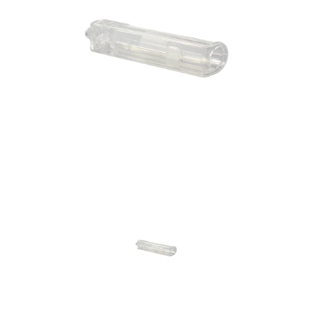
Previous
Nex