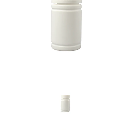
Previous
Nex