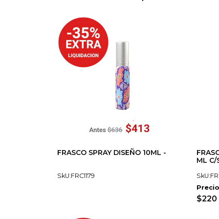
FRASCO SPRAY DISEÑO 10ML -
FRASC
ML C/
SkU:FRC1179
SkU:FR
Precio
$220