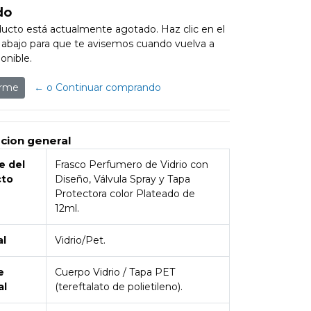
do
ucto está actualmente agotado. Haz clic en el
abajo para que te avisemos cuando vuelva a
onible.
arme
← o Continuar comprando
pcion general
 del
Frasco Perfumero de Vidrio con
cto
Diseño, Válvula Spray y Tapa
Protectora color Plateado de
12ml.
al
Vidrio/Pet.
e
Cuerpo Vidrio / Tapa PET
al
(tereftalato de polietileno).