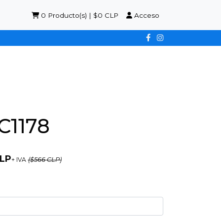
0
Producto(s) | $0 CLP
Acceso
C1178
CLP
+ IVA
($566 CLP)