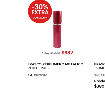
FRASCO PERFUMERO METALICO
FRASC
ROJO 10ML -
150ML
SkU:FRC1086
SkU:FR
Precio
$380