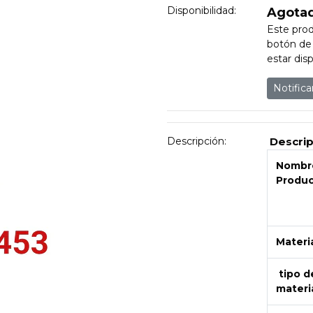
Disponibilidad:
Agota
Este prod
botón de 
estar disp
Notific
Descripción:
Descri
Nombre
Produ
Materi
tipo d
materi