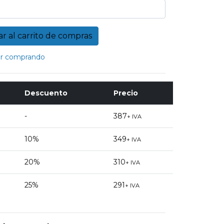
r comprando
Descuento
Precio
-
387
+ IVA
10%
349
+ IVA
20%
310
+ IVA
25%
291
+ IVA