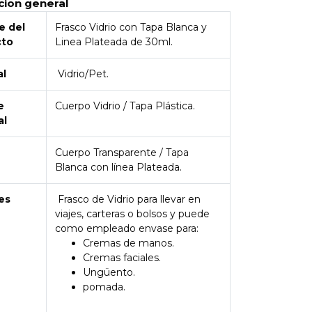
cion general
 del
Frasco Vidrio con Tapa Blanca y
cto
Linea Plateada de 30ml.
al
Vidrio/Pet.
e
Cuerpo Vidrio / Tapa Plástica.
al
Cuerpo Transparente / Tapa
Blanca con línea Plateada.
es
Frasco de Vidrio para llevar en
viajes, carteras o bolsos y puede
como empleado envase para:
Cremas de manos.
Cremas faciales.
Ungüento.
pomada.