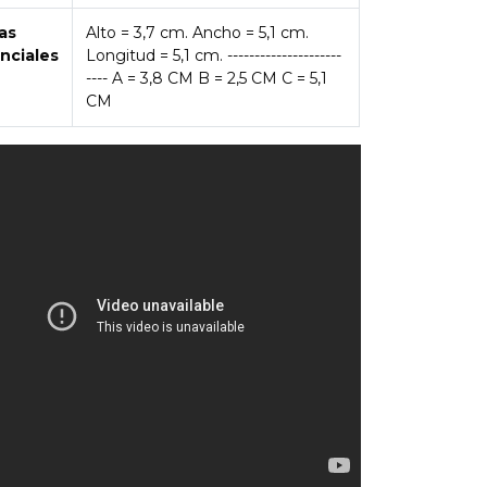
as
Alto = 3,7 cm. Ancho = 5,1 cm.
nciales
Longitud = 5,1 cm. ---------------------
---- A = 3,8 CM B = 2,5 CM C = 5,1
CM