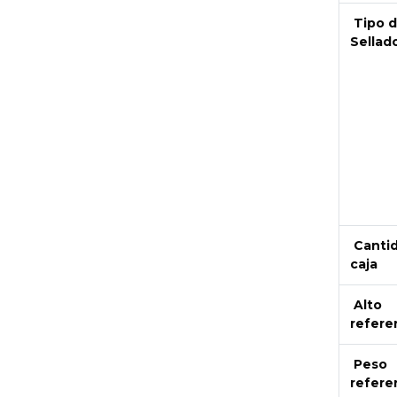
Tipo 
Sellad
Canti
caja
Alto
refere
Peso
refere