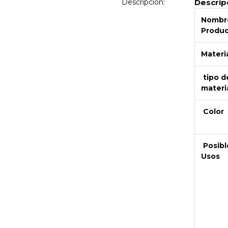
Descripción:
Descrip
Nombre
Produ
Materi
tipo d
materi
Color
Posibl
Usos
Next