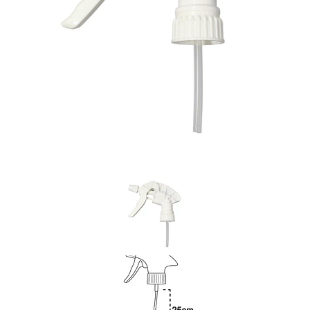
Previous
Nex