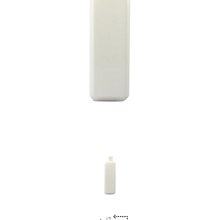
Previous
Nex