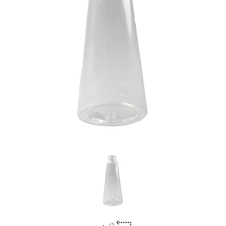
Previous
Nex