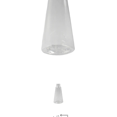
Previous
Nex