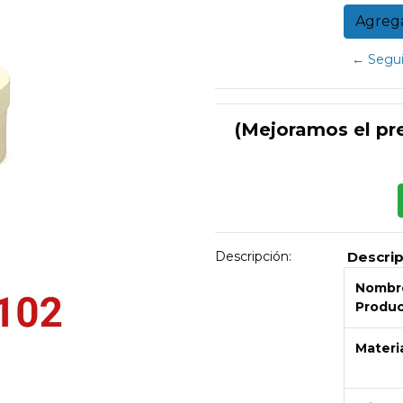
← Segui
(Mejoramos el pr
Descripción:
Descri
Nombre
Produ
Materi