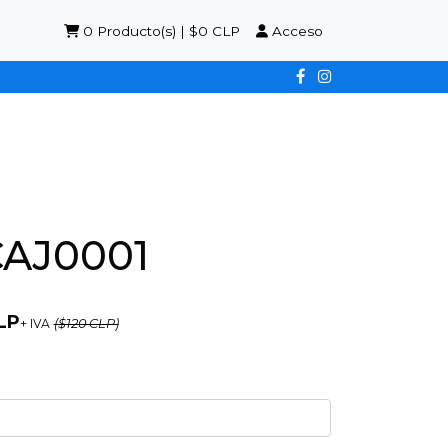
0
Producto(s) | $0 CLP
Acceso
AJ0001
LP
+ IVA
($120 CLP)