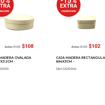
 MADERA OVALADA
CAJA MADERA RECTANGUL
7X3.2CM -
6X4X3CM -
J0010
SkU:CAJ0004