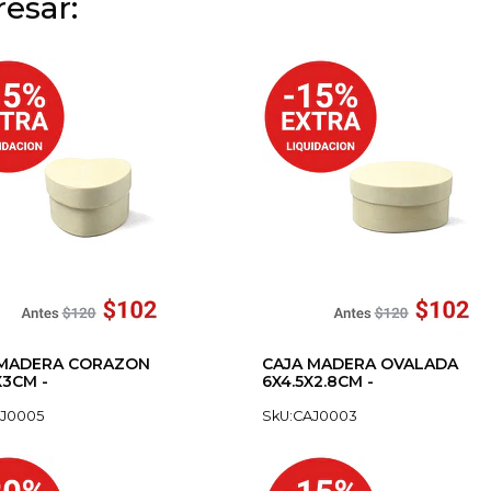
esar:
 MADERA CORAZON
CAJA MADERA OVALADA
X3CM -
6X4.5X2.8CM -
AJ0005
SkU:CAJ0003