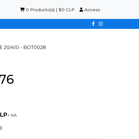
0
Producto(s) | $0 CLP
Acceso
20/410 - BOT0028
76
CLP
+ IVA
8