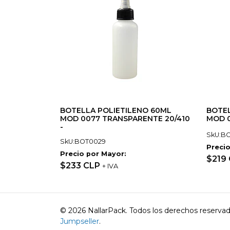
BOTELLA POLIETILENO 60ML
BOTEL
MOD 0077 TRANSPARENTE 20/410
MOD 0
-
SkU:B
SkU:BOT0029
Precio
Precio por Mayor:
$219
$233 CLP
+ IVA
© 2026 NallarPack. Todos los derechos reserva
Jumpseller
.