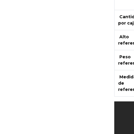
Canti
por caj
Alto
refere
Peso
refere
Medid
de
refere