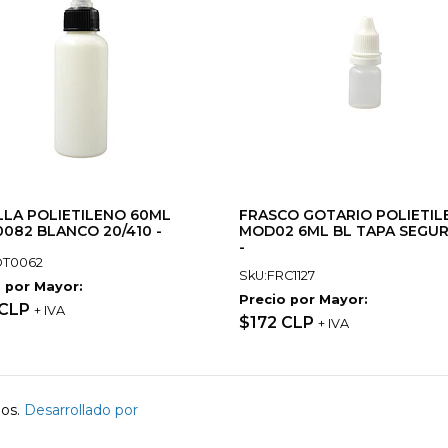
LA POLIETILENO 60ML
FRASCO GOTARIO POLIETIL
082 BLANCO 20/410 -
MOD02 6ML BL TAPA SEGU
-
OT0062
SkU:FRC1127
 por Mayor:
Precio por Mayor:
 CLP
+ IVA
$172 CLP
+ IVA
dos.
Desarrollado por