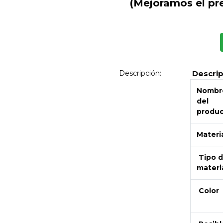
(Mejoramos el pr
Descripción:
Descri
Nombr
del
produ
Materi
Tipo 
materi
Color