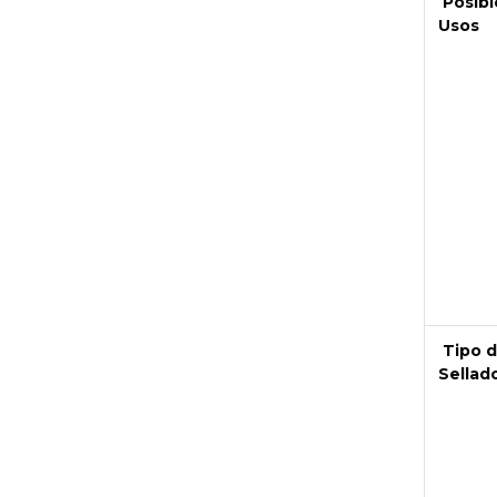
Posibl
Usos
Next
Tipo 
Sellad