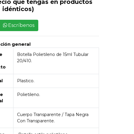
ecio que tengas en productos
idénticos)
Escríbenos
pción general
e
Botella Polietileno de 15ml Tubular
20/410.
cto
al
Plastico.
de
Polietileno.
al
Cuerpo Transparente / Tapa Negra
Con Transparente.