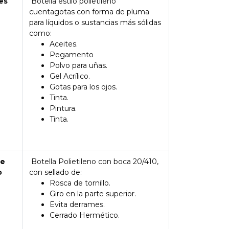
es
Botella estilo polietileno
cuentagotas con forma de pluma
para líquidos o sustancias más sólidas
como:
Aceites.
Pegamento
Polvo para uñas.
Gel Acrílico.
Gotas para los ojos.
Tinta.
Pintura.
Tinta.
de
Botella Polietileno con boca 20/410,
o
con sellado de:
Rosca de tornillo.
Giro en la parte superior.
Evita derrames.
Cerrado Hermético.