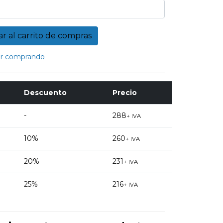
r comprando
Descuento
Precio
-
288
+ IVA
10%
260
+ IVA
20%
231
+ IVA
25%
216
+ IVA