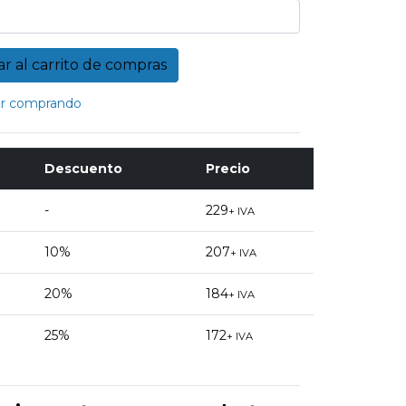
r comprando
Descuento
Precio
-
229
+ IVA
10%
207
+ IVA
20%
184
+ IVA
25%
172
+ IVA