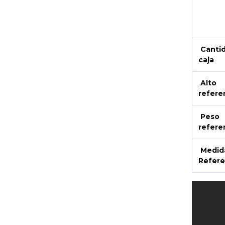
Canti
caja
Alto
refere
Peso
refere
Medid
Refere