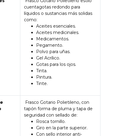
es
Frasco Gotario Polietileno estilo
cuentagotas redondo para
líquidos o sustancias más solidas
como:
Aceites esenciales.
Aceites medicinales.
Medicamentos.
Pegamento.
Polvo para uñas.
Gel Acrílico.
Gotas para los ojos.
Tinta.
Pintura.
Tinte.
de
Frasco Gotario Polietileno, con
o
tapón forma de pluma y tapa de
seguridad con sellado de:
Rosca tornillo.
Giro en la parte superior.
Con sello interior anti-