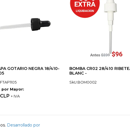
APA GOTARIO NEGRA 18/410-
BOMBA CR02 28/410 RIBET
05
BLANC -
FTAP1105
SkU:BOM0002
 por Mayor:
 CLP
+ IVA
dos.
Desarrollado por