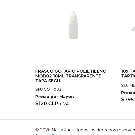
FRASCO GOTARIO POLIETILENO
10x T
MOD02 10ML TRANSPARENTE
TAP11
TAPA SEGU -
SkU:ML
SkU:GOT1003
Precio
Precio por Mayor:
$795
$120 CLP
+ IVA
© 2026 NallarPack. Todos los derechos reserva