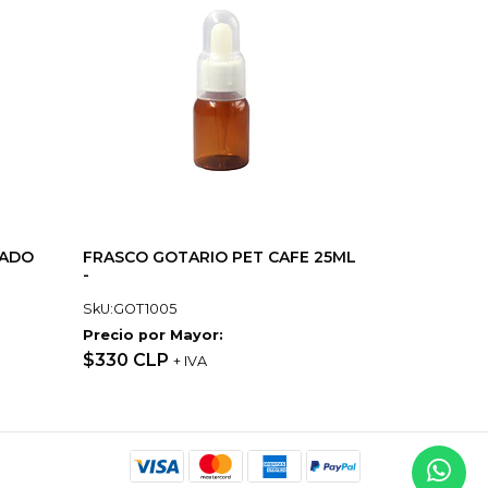
EADO
FRASCO GOTARIO PET CAFE 25ML
-
SkU:GOT1005
Precio por Mayor:
$330 CLP
+ IVA