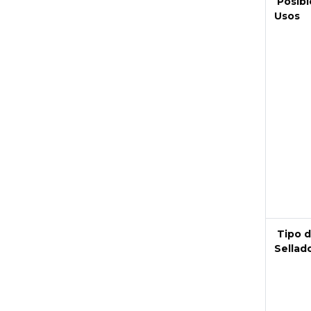
Posibl
Usos
Next
Tipo 
Sellad