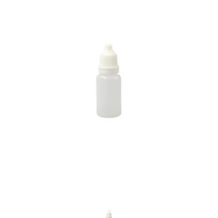
Previous
Nex