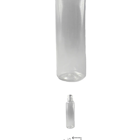
Previous
Nex