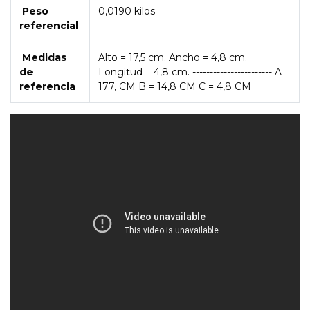
Peso
0,0190 kilos
referencial
Medidas
Alto = 17,5 cm. Ancho = 4,8 cm.
de
Longitud = 4,8 cm. ----------------------- A =
referencia
177, CM B = 14,8 CM C = 4,8 CM