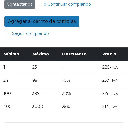
Contáctanos
← o Continuar comprando
← Seguir comprando
Mínimo
Máximo
Descuento
Precio
1
23
-
285
+ IVA
24
99
10%
257
+ IVA
100
399
20%
228
+ IVA
400
3000
25%
214
+ IVA