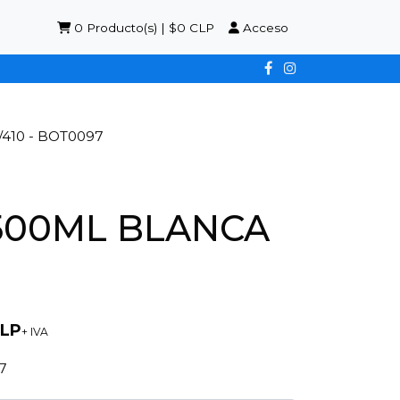
0
Producto(s) | $0 CLP
Acceso
410 - BOT0097
500ML BLANCA
CLP
+ IVA
7