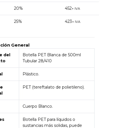
20%
452
+ IVA
25%
423
+ IVA
pción General
 del
Botella PET Blanca de 500ml
cto
Tubular 28/410
al
Plástico.
de
PET (tereftalato de polietileno).
al
Cuerpo Blanco.
es
Botella PET para líquidos o
sustancias más solidas, puede