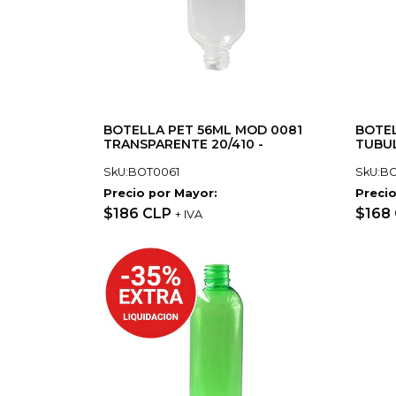
BOTELLA PET 56ML MOD 0081
BOTEL
TRANSPARENTE 20/410 -
TUBUL
SkU:BOT0061
SkU:B
Precio por Mayor:
Precio
$186 CLP
$168
+ IVA