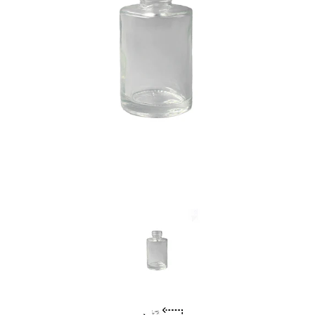
Previous
Nex