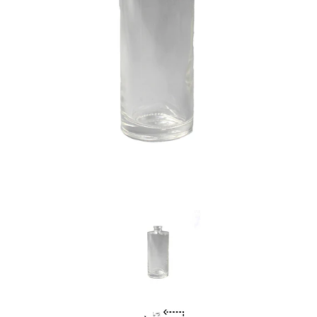
Previous
Nex