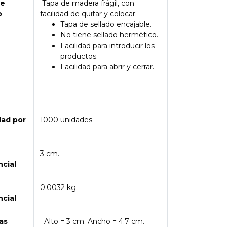
de
Tapa de madera frágil, con
o
facilidad de quitar y colocar:
Tapa de sellado encajable.
No tiene sellado hermético.
Facilidad para introducir los
productos.
Facilidad para abrir y cerrar.
dad por
1000 unidades.
3 cm.
ncial
0.0032 kg.
ncial
as
Alto = 3 cm. Ancho = 4.7 cm.