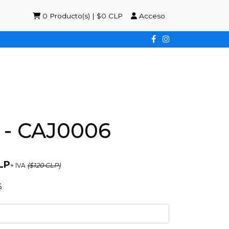
0
Producto(s) | $0 CLP
Acceso
- CAJ0006
LP
+ IVA
($120 CLP)
6