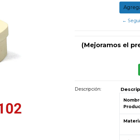
← Segui
(Mejoramos el pr
Descripción:
Descri
Nombre
Produ
Materi