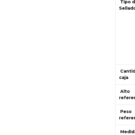
Tipo 
Sellad
Canti
caja
Alto
refere
Peso
refere
Medid