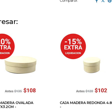
Compartir:
esar:
 MADERA OVALADA
CAJA MADERA REDONDA 4.
7X3.2CM -
-