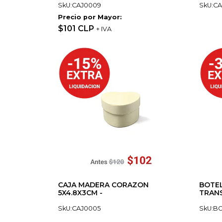
SkU:CAJ0009
SkU:CA
Precio por Mayor:
$101 CLP
+ IVA
CAJA MADERA CORAZON
BOTEL
5X4.8X3CM -
TRANS
SkU:CAJ0005
SkU:B