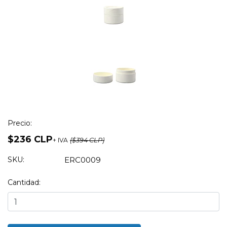
Precio:
$236 CLP
+ IVA
($394 CLP)
SKU:
ERC0009
Cantidad: