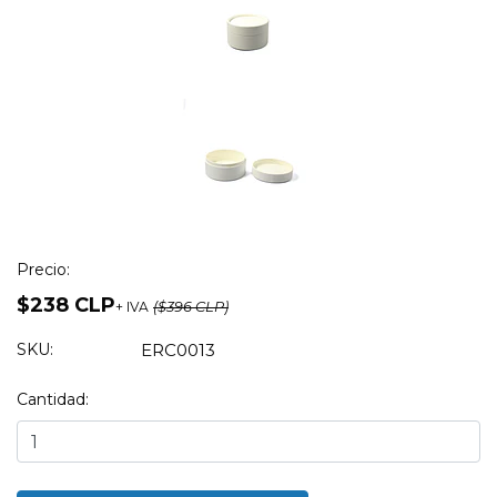
Precio:
$238 CLP
+ IVA
($396 CLP)
SKU:
ERC0013
Cantidad: