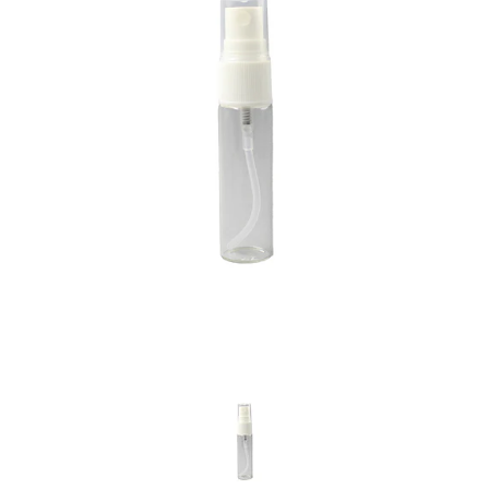
Previous
Nex