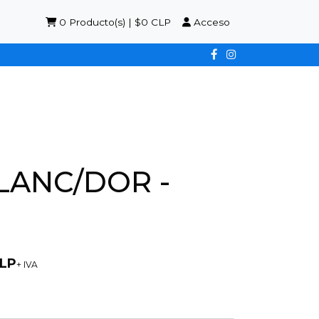
0
Producto(s) | $0 CLP
Acceso
LANC/DOR -
CLP
+ IVA
3