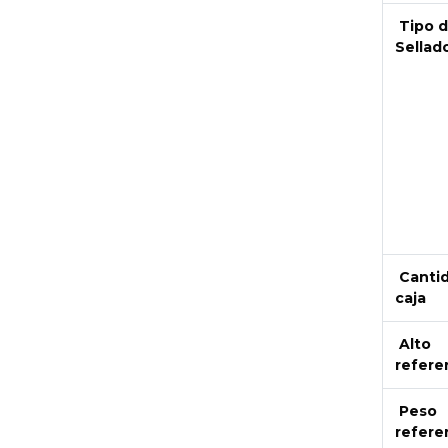
Tipo 
Sellad
Canti
caja
Alto
refere
Peso
refere