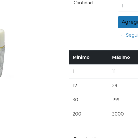
Cantidad:
← Segui
Mínimo
Máximo
1
11
12
29
30
199
200
3000