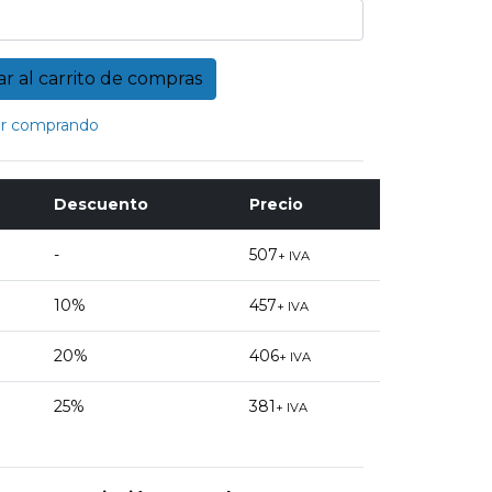
r comprando
Descuento
Precio
-
507
+ IVA
10%
457
+ IVA
20%
406
+ IVA
25%
381
+ IVA