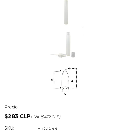
Precio:
$283 CLP
+ IVA
($472 CLP)
SKU:
FRC1099