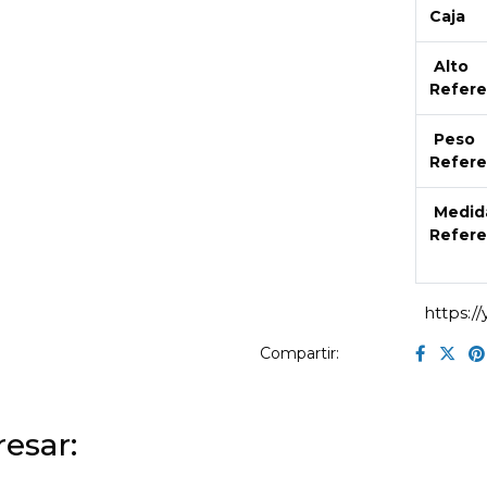
Caja
Alto
Refere
Peso
Refere
Medid
Refere
https:/
Compartir:
esar: