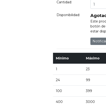
Cantidad:
Disponibilidad:
Agota
Este prod
botón de 
estar disp
Notific
Mínimo
Máximo
1
23
24
99
100
399
400
3000