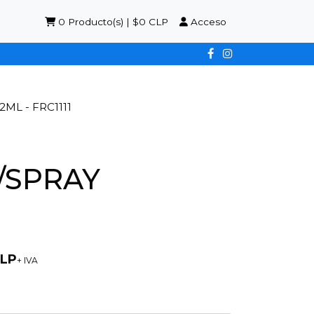
0
Producto(s) | $0 CLP
Acceso
L - FRC1111
/SPRAY
CLP
+ IVA