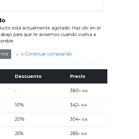
do
ucto está actualmente agotado. Haz clic en el
abajo para que te avisemos cuando vuelva a
onible.
arme
← o Continuar comprando
Descuento
Precio
-
380
+ IVA
10%
342
+ IVA
20%
304
+ IVA
25%
285
+ IVA