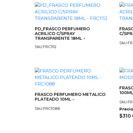
PD_FRASCO PERFUMERO
FRASC
ACRILICO C/SPRAY
C/SPR
TRANSPARENTE 18ML -
SkU:FR
SkU:FRC1112
FRASC
100ML
FRASCO PERFUMERO METALICO
PLATEADO 10ML -
SkU:FR
SkU:FRC1088
Precio
$310