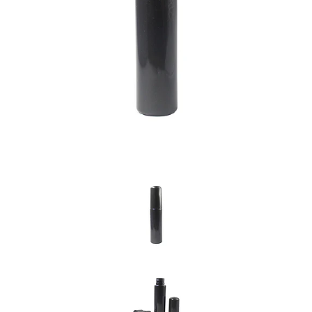
Previous
Nex