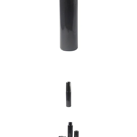
Previous
Nex