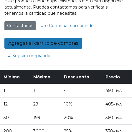
Este producto tiene bajas existencias o no está disponible
actualmente. Puedes contactarnos para verificar si
tenemos la cantidad que necesitas.
Contáctanos
← o Continuar comprando
← Seguir comprando
Mínimo
Máximo
Descuento
Precio
1
11
-
450
+ IVA
12
29
10%
405
+ IVA
30
199
20%
360
+ IVA
200
3000
25%
338
+ IVA