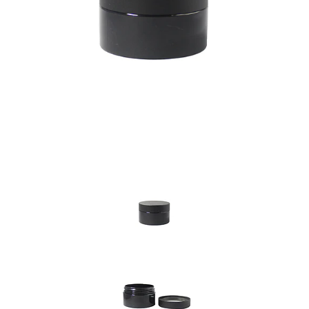
Previous
Nex