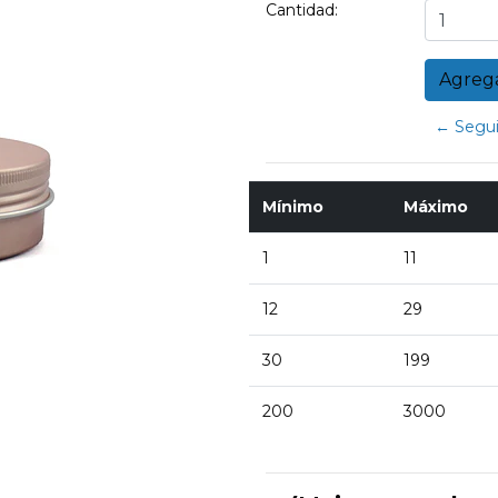
Cantidad:
← Segui
Mínimo
Máximo
1
11
12
29
30
199
200
3000