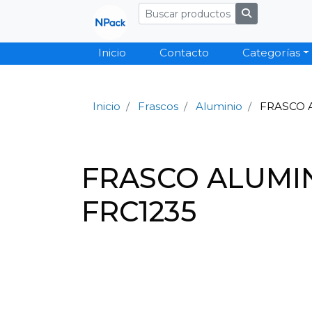
Inicio
Contacto
Categorías
Inicio
Frascos
Aluminio
FRASCO A
FRASCO ALUMIN
FRC1235