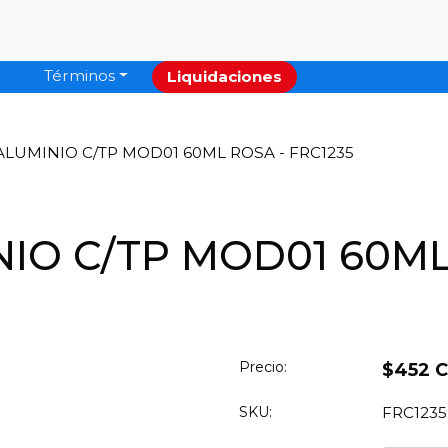
Términos
Liquidaciones
LUMINIO C/TP MOD01 60ML ROSA - FRC1235
IO C/TP MOD01 60ML
Precio:
$452 
SKU:
FRC1235