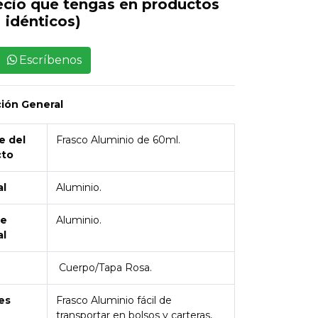
ecio que tengas en productos
idénticos)
Escríbenos
ción General
 del
Frasco Aluminio de 60ml.
cto
al
Aluminio.
de
Aluminio.
al
Cuerpo/Tapa Rosa.
es
Frasco Aluminio fácil de
transportar en bolsos y carteras,