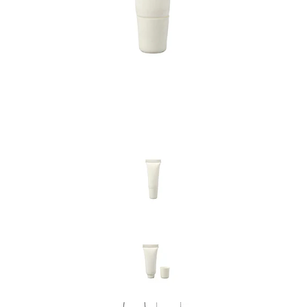
Previous
Nex