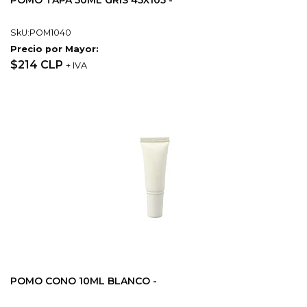
POMO TAPA 50ML GRIS 45X105 -
SkU:POM1040
Precio por Mayor:
$214 CLP
+ IVA
POMO CONO 10ML BLANCO -