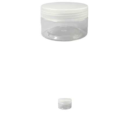
Previous
Nex