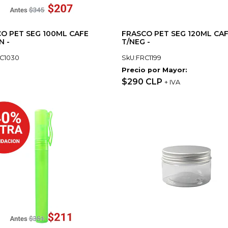
O PET SEG 100ML CAFE
FRASCO PET SEG 120ML CA
N -
T/NEG -
C1030
SkU:FRC1199
Precio por Mayor:
$290 CLP
+ IVA