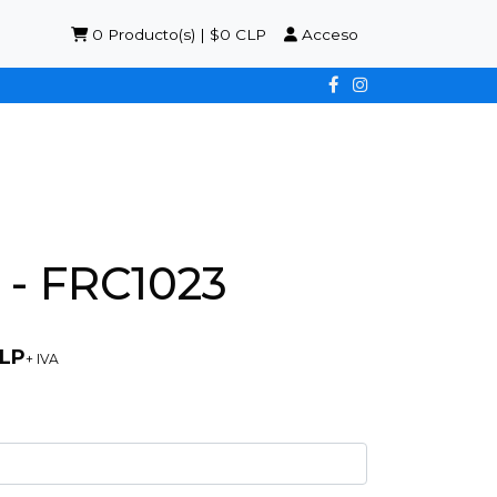
0
Producto(s) | $0 CLP
Acceso
- FRC1023
CLP
+ IVA