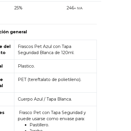
25%
246
+ IVA
ción general
 del
Frascos Pet Azul con Tapa
cto
Seguridad Blanca de 120ml.
al
Plastico.
de
PET (tereftalato de polietileno).
al
Cuerpo Azul / Tapa Blanca.
es
Frasco Pet con Tapa Seguridad y
puede usarse como envase para:
Pastillero.