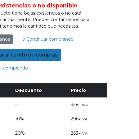
existencias o no disponible
ucto tiene bajas existencias o no está
e actualmente. Puedes contactarnos para
 si tenemos la cantidad que necesitas.
anos
← o Continuar comprando
r comprando
Descuento
Precio
-
328
+ IVA
10%
296
+ IVA
20%
263
+ IVA