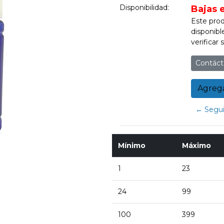
Disponibilidad:
Bajas 
Este prod
disponibl
verificar
Contáct
← Segui
Mínimo
Máximo
1
23
24
99
100
399