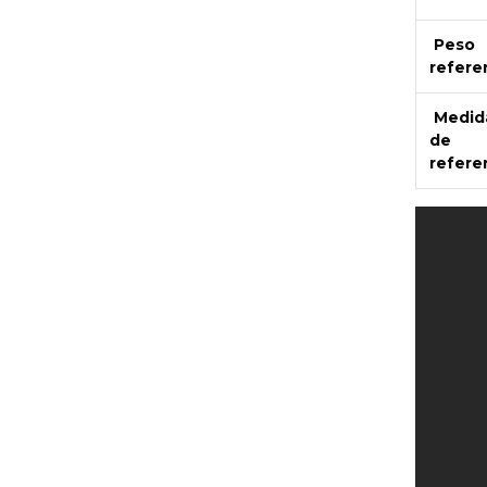
Peso
refere
Medid
de
refere