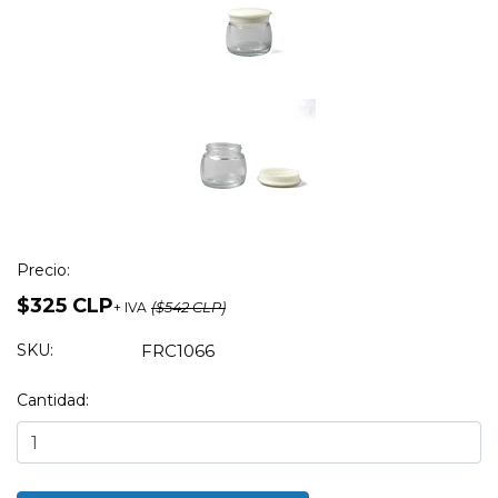
Precio:
$325 CLP
+ IVA
($542 CLP)
SKU:
FRC1066
Cantidad: