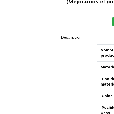
(Mejoramos el pr
Descripción:
Nombre
produ
Materi
tipo d
materi
Color
Posibl
Usos