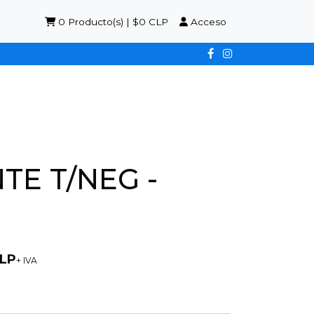
0
Producto(s) | $0 CLP
Acceso
TE T/NEG -
CLP
+ IVA