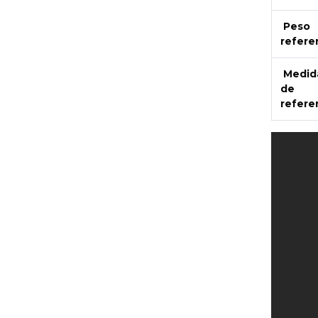
Peso
refere
Medid
de
refere