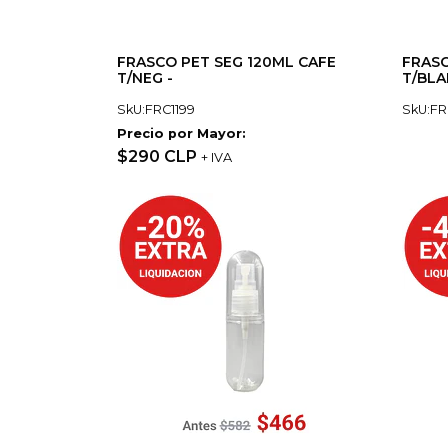
FRASCO PET SEG 120ML CAFE
FRASC
T/NEG -
T/BLA
SkU:FRC1199
SkU:FR
Precio por Mayor:
$290 CLP
+ IVA