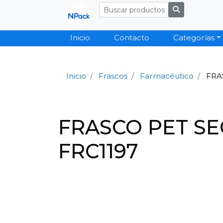
Inicio
Contacto
Categorías
Inicio
Frascos
Farmacéutico
FRA
FRASCO PET SE
FRC1197