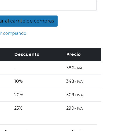
r comprando
Descuento
Precio
-
386
+ IVA
10%
348
+ IVA
20%
309
+ IVA
25%
290
+ IVA