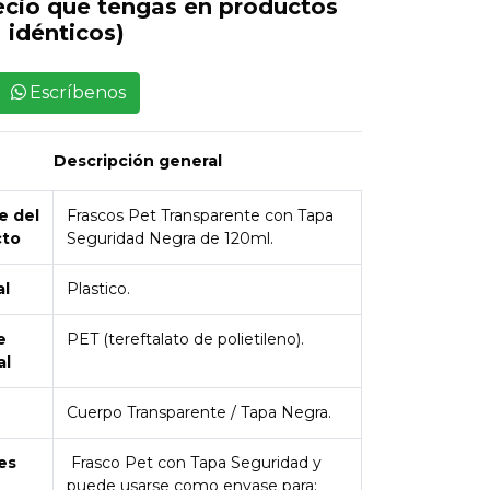
ecio que tengas en productos
idénticos)
Escríbenos
Descripción general
 del
Frascos Pet Transparente con Tapa
cto
Seguridad Negra de 120ml.
al
Plastico.
e
PET (tereftalato de polietileno).
al
Cuerpo Transparente / Tapa Negra.
es
Frasco Pet con Tapa Seguridad y
puede usarse como envase para: