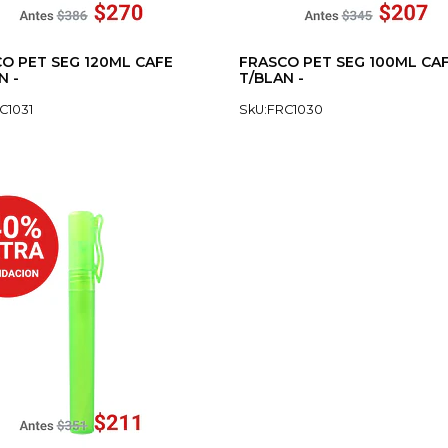
O PET SEG 120ML CAFE
FRASCO PET SEG 100ML CA
N -
T/BLAN -
C1031
SkU:FRC1030