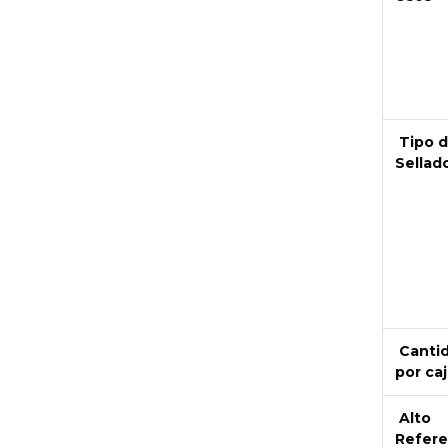
Next
Tipo 
Sellad
Canti
por caj
Alto
Refere