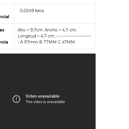
0,0249 kilos.
ncial
as
Alto = 9,7cm. Ancho = 4,7 cm.
Longitud = 4,7 cm. ------------------------
ncia
- A 97mm B 77MM C 47MM