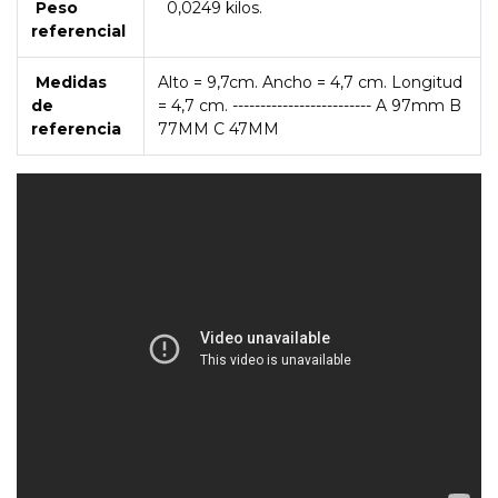
Peso
0,0249 kilos.
referencial
Medidas
Alto = 9,7cm. Ancho = 4,7 cm. Longitud
de
= 4,7 cm. ------------------------- A 97mm B
referencia
77MM C 47MM