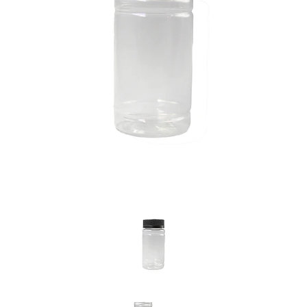
Previous
Nex