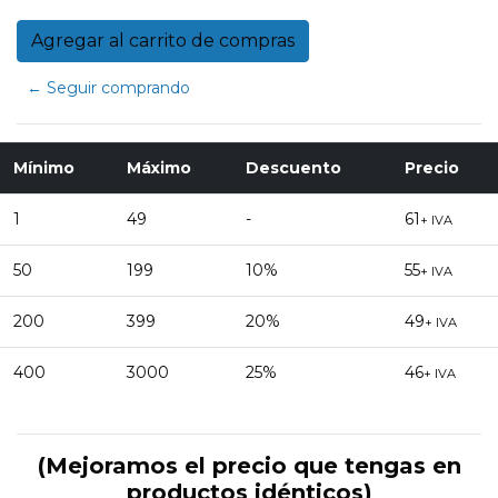
← Seguir comprando
Mínimo
Máximo
Descuento
Precio
1
49
-
61
+ IVA
50
199
10%
55
+ IVA
200
399
20%
49
+ IVA
400
3000
25%
46
+ IVA
(Mejoramos el precio que tengas en
productos idénticos)