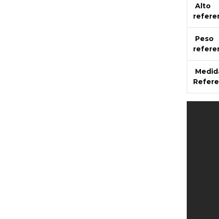
Alto
refere
Peso
refere
Medid
Refere