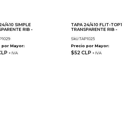
24/410 SIMPLE
TAPA 24/410 FLIT-TOP1
PARENTE RIB -
TRANSPARENTE RIB -
P1029
SkU:TAP1025
 por Mayor:
Precio por Mayor:
CLP
$52 CLP
+ IVA
+ IVA