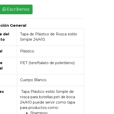
Escríbenos
pción General
 del
Tapa de Plástico de Rosca estilo
cto
Simple 24/410.
al
Plástico.
de
PET (tereftalato de polietileno).
al
Cuerpo Blanco.
es
Tapa Plástico estilo Simple de
rosca para botellas pet de boca
24/410 puede servir como tapa
para productos como:
Shampoo.