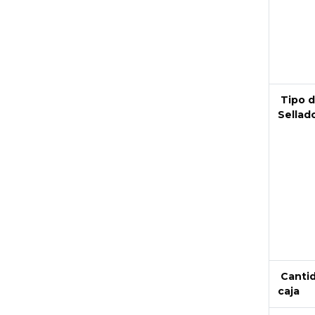
Tipo 
Sellad
Canti
caja