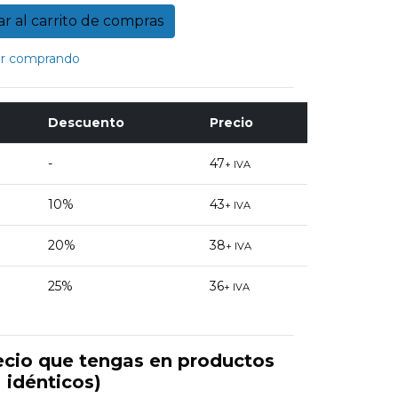
r comprando
Descuento
Precio
-
47
+ IVA
10%
43
+ IVA
20%
38
+ IVA
25%
36
+ IVA
ecio que tengas en productos
idénticos)