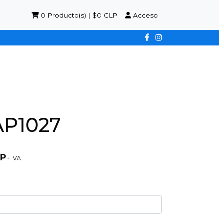
0
Producto(s) | $0 CLP
Acceso
AP1027
LP
+ IVA