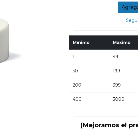
← Segui
Mínimo
Máximo
1
49
50
199
200
399
400
3000
(Mejoramos el pr