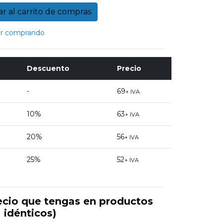
r comprando
Descuento
Precio
-
69
+ IVA
10%
63
+ IVA
20%
56
+ IVA
25%
52
+ IVA
ecio que tengas en productos
idénticos)