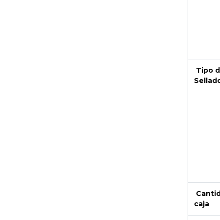
Next
Tipo 
Sellad
Canti
caja