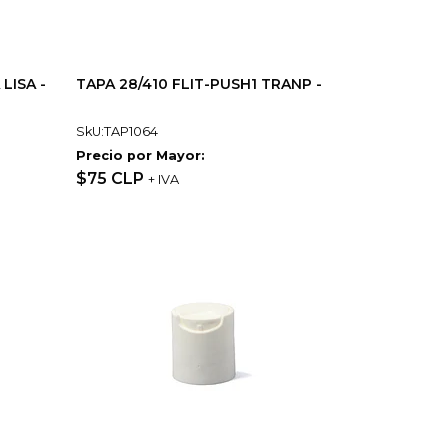
LISA -
TAPA 28/410 FLIT-PUSH1 TRANP -
SkU:TAP1064
Precio por Mayor:
$75 CLP
+ IVA