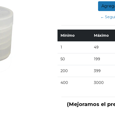
← Segui
Mínimo
Máximo
1
49
50
199
200
399
400
3000
(Mejoramos el pr