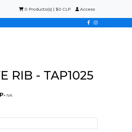
0
Producto(s) | $0 CLP
Acceso
 RIB - TAP1025
LP
+ IVA