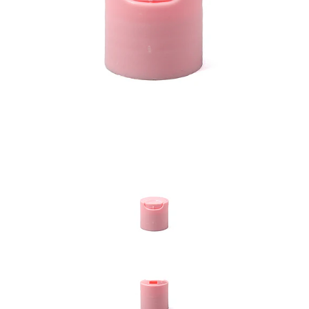
Previous
Nex