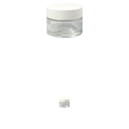
Previous
Nex